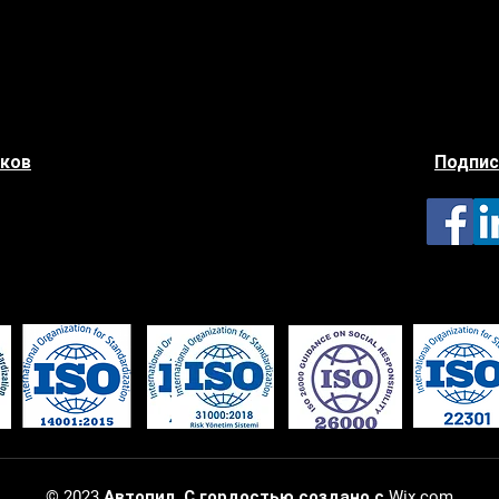
иков
Подпис
© 2023 Автопил. С гордостью создано с
Wix.com