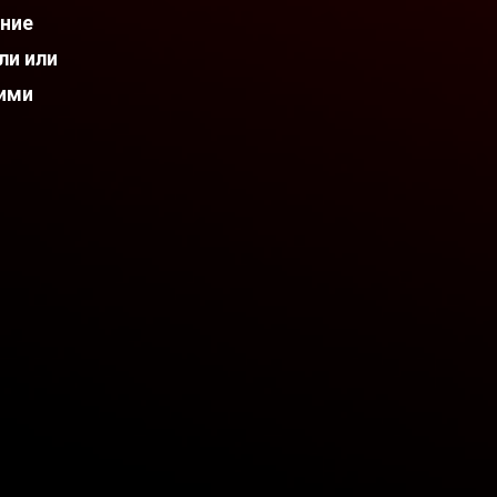
ание
ли или
оими