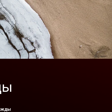
цы
важды