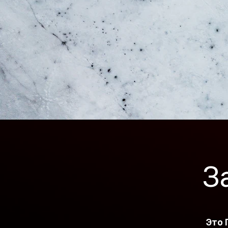
З
Это 