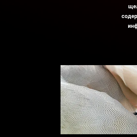
щел
содер
инф