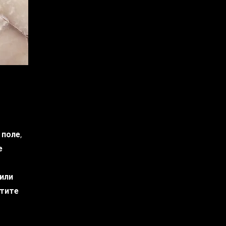
поле,
е
или
отите