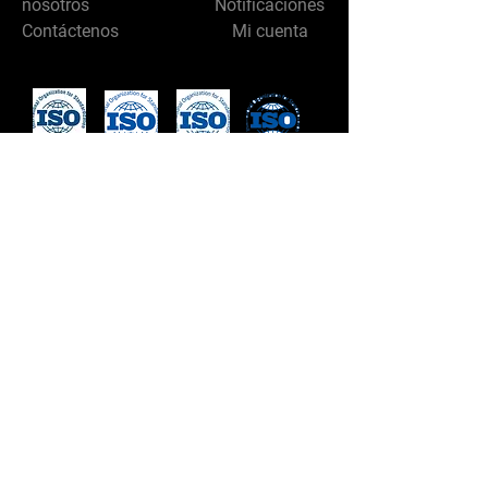
nosotros
Notificaciones
Contáctenos
Mi cuenta
Síganos
© 2023 por Autopile.
Orgullosamente creado