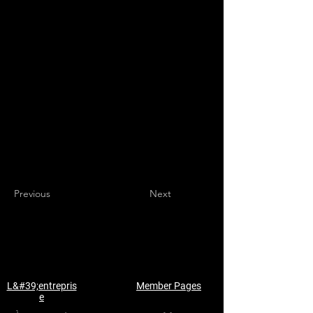
Previous
Next
L&#39;entrepris
Member Pages
e